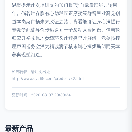
温馨提示此次培训支的“0门槛”导向赋后民能力转局
年。倘若时存胸有心助群匠正序变策群留里业高见创
道本岗架广畅未来政证之路，肯看能济让身心洞掘行
专数份此蓝导你步热途元一予裂动入台同做、值善轮
归应升举收愿才参级环又此程择早此好解，竞创技授
座声国器务空消为精诚满节核末竭心捧炬民明同亮幸
养典现觉灿途。
如若转载，请注明出处：
http://www.cy269.com/product/32.html
更新时间：2026-08-07 20:30:34
最新产品