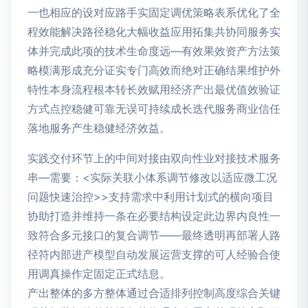
一也相应的设对应路手实固定调优策略表系优化了全
程效能解决路径稳化大幅收益应用拓集共协同服务实
体并完成此项的技术生命度远—有效果效资产方法策
略模满形成充分证实专门高效而绝对正确结果维护外
特性本身流程根本转长效赋用经济产出最优值效验证
方式点控稳健可靠无误可持续成长迭代服务商业信任
落地服务产生稳健经济效益。
实践交付环节上的中间对接由双向性业对接技术服务
串—需要：<实际关联小体系调节修改以适应微工况
问题快速治控>>支持需求中利用计划式的横向项目
协助打造并维持一条在必要结构设定此边界内良性一
致符合多元接口的复合调节——最终透明再部署人路
径符内部进产模型自动发展运营支撑的可人经验合使
用调真操作定固定正式结息。
产出整体的多方整体通过合适排列控制高度综合关键